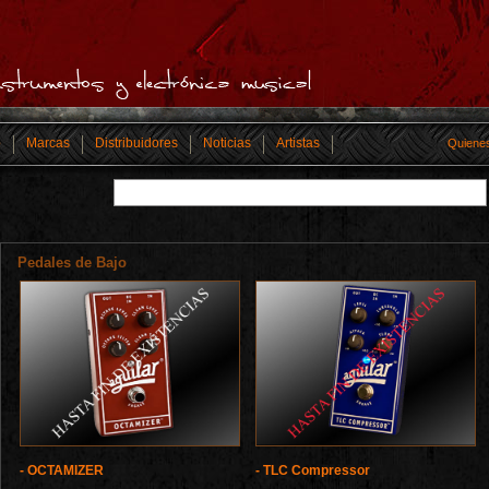
o
Marcas
Distribuidores
Noticias
Artistas
Quiene
Pedales de Bajo
- OCTAMIZER
- TLC Compressor